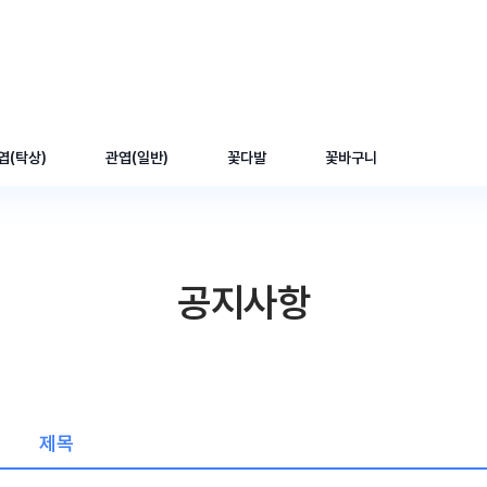
엽(탁상)
관엽(일반)
꽃다발
꽃바구니
공지사항
제목