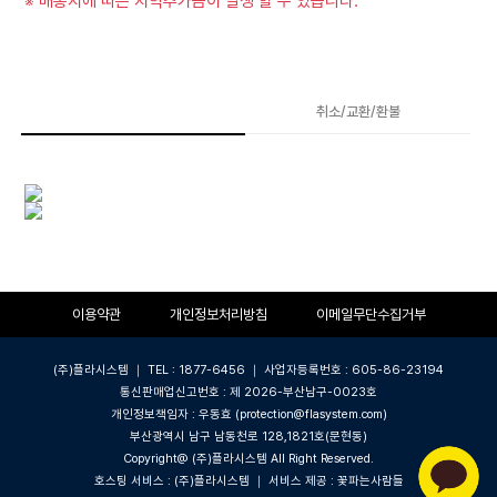
※ 배송지에 따른 지역추가금이 발생 할 수 있습니다.
상품상세
취소/교환/환불
이용약관
개인정보처리방침
이메일무단수집거부
(주)플라시스템 ｜ TEL : 1877-6456 ｜ 사업자등록번호 : 605-86-23194
통신판매업신고번호 : 제 2026-부산남구-0023호
개인정보책임자 : 우동효 (protection@flasystem.com)
부산광역시 남구 남동천로 128,1821호(문현동)
Copyright@ (주)플라시스템 All Right Reserved.
호스팅 서비스 : (주)플라시스템 ｜ 서비스 제공 : 꽃파는사람들