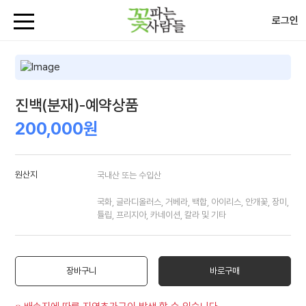
로그인
진백(분재)-예약상품
200,000원
원산지
국내산 또는 수입산
국화, 글라디올러스, 거베라, 백합, 아이리스, 안개꽃, 장미,
튤립, 프리지아, 카네이션, 칼라 및 기타
장바구니
바로구매